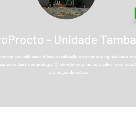
roProcto - Unidade Tamba
mover a excelência e ética na realização de exames diagnósticos e t
idade e Gastroenterologia. O atendimento multidisciplinar com assist
promoção da saúde.
ica
é
GastroProcto
da em doenças de trato
om ampla experiencia em
ósticos e terapeuticos
a e colonoscopia.