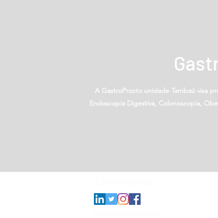
Gast
A GastroProcto unidade Tambaú visa pro
Endoscopia Digestiva, Colonoscopia, Obes
Links rápidos
A clín
especializa
digestivo, c
exames diagn
Siga-nos nas redes sociais
na endoscopi