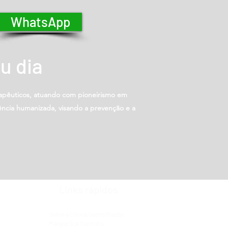
WhatsApp
u dia
erapêuticos, atuando com pioneirismo em
ência humanizada, visando a prevenção e a
Links rápidos
Sobre a Clínica GastroProcto
Marque Sua Consulta