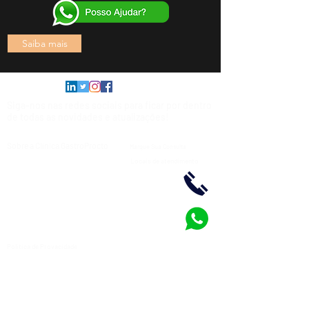
Saiba mais
Siga-nos nas redes sociais para ficar por dentro
de todas as novidades e atualizações!
Sobre a Clínica GastroProcto
Marque Sua Consulta
A clínica
é
Locais de atendimento
GastroProcto
especializada em doenças de trato
digestivo, com ampla experiencia
(83) 3142-1416
em exames diagnósticos e
terapeuticos na endoscopia e
colonoscopia.
Atendimentos por convênios e
(83) 991332154
particulares.
Politica de Provacidade