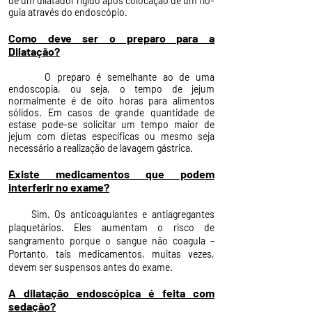
de um dilatador rígido após colocação de um fio-
guia através do endoscópio.
Como deve ser o preparo para a
Dilatação?
O preparo é semelhante ao de uma
endoscopia, ou seja, o tempo de jejum
normalmente é de oito horas para alímentos
sólidos. Em casos de grande quantidade de
estase pode-se solicitar um tempo maior de
jejum com dietas específicas ou mesmo seja
necessário a realização de lavagem gástrica.
Existe medicamentos que podem
interferir no exame?
Sim. Os anticoagulantes e antiagregantes
plaquetários. Eles aumentam o risco de
sangramento porque o sangue não coagula –
Portanto, tais medicamentos, muitas vezes,
devem ser suspensos antes do exame.
A dilatação endoscópica é feita com
sedação?