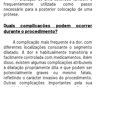
frequentemente utilizada como passo
necessário para a posterior colocação de uma
prótese.
​
Quais complicações podem ocorrer
durante o procedimento?
A complicação mais frequente é a dor, com
diferentes localizações consoante o segmento
dilatado. A dor é habitualmente transitória e
facilmente controlada com medicamentos. Além
disso, existem algumas complicações atribuíveis
à dilatação propriamente dita e que podem ser
potencialmente graves ou mesmo fatais,
refletindo o carácter invasivo do procedimento.
Outras complicações importantes pela sua
gravidade são a hemorragia e a perfuração.
Geralmente estas complicações são resolvidas
com técnicas endoscópicas ou terapêutica
médica conservadora, mas, em último recurso,
poderá ser necessário realizar uma cirurgia de
urgência.
Se o exame for realizado com sedação ou
com anestesia há riscos específicos associados
aos medicamentos utilizados nestas
circunstâncias.