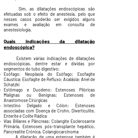
Sim, as dilatações endoscópicas são
efetuadas sob o efeito de anestesia, pelo que
nesses casos poderão ser exigidos alguns
exames e avaliação em consulta de
anestesiologia.
​Quais indicações da dilatação
endoscópica?
Existem várias indicações de dilatações
endoscópicas, dentre estar e dividas por
segmentos do tubo digestivo:
Esófago: Neoplasia do Esófago; Esofagite
Cáustica; Esofagite de Refluxo; Acalásia; Anel de
Schatzki
Estômago e Duodeno: Estenoses Pilóricas
Malignas ou Benignas; Estenoses de
Anastomose Cirúrgicas
Intestino Delgado e Cólon: Estenoses
associadas com Doença de Crohn, Diverticulite,
Enterite e Colite Rádica
Vias Biliares e Pâncreas: Colangite Esclerosante
Primária, Estenoses pós-transplante hepático,
Pancreatite Crónica, Colangiocarcinoma
A dilatação de uma estenose também é